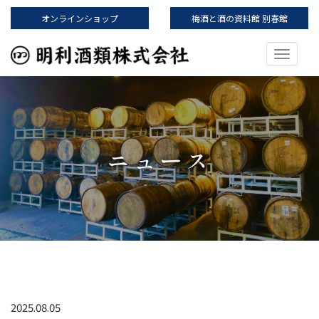
オンラインショップ
梅酒と酒の資料館 別春館
明利酒類株式会社
Toggle 
ニュース
2025.08.05